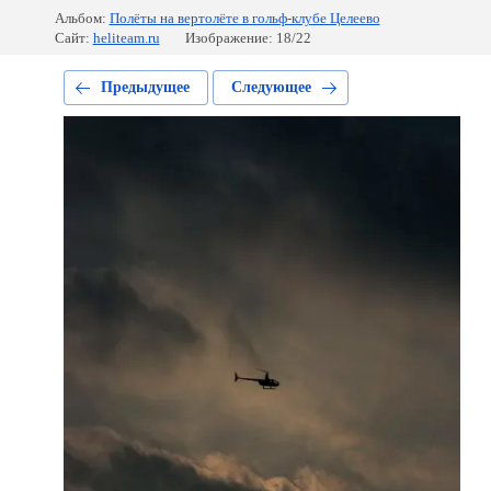
Альбом:
Полёты на вертолёте в гольф-клубе Целеево
Сайт:
heliteam.ru
Изображение: 18/22
Предыдущее
Следующее